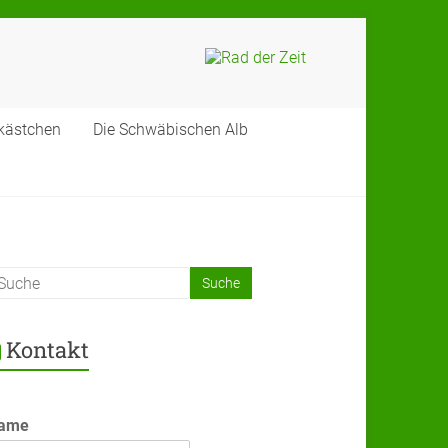
Rad
der
kästchen
Die Schwäbischen Alb
Zeit
Rundreisen
über
die
schwäbische
Alb
Kontakt
ame