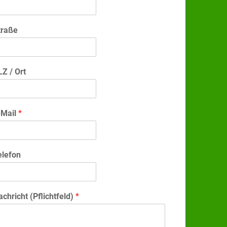
traße
LZ / Ort
-Mail
*
elefon
achricht (Pflichtfeld)
*